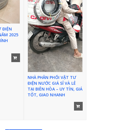
Ư ĐIỆN
NĂM 2025
HÍNH
Thi
ết
NHÀ PHÂN PHỐI VẬT TƯ
ĐIỆN NƯỚC GIÁ SỈ VÀ LẺ
bị
TẠI BIÊN HÒA – UY TÍN, GIÁ
cần
TỐT, GIAO NHANH
Thi
ết