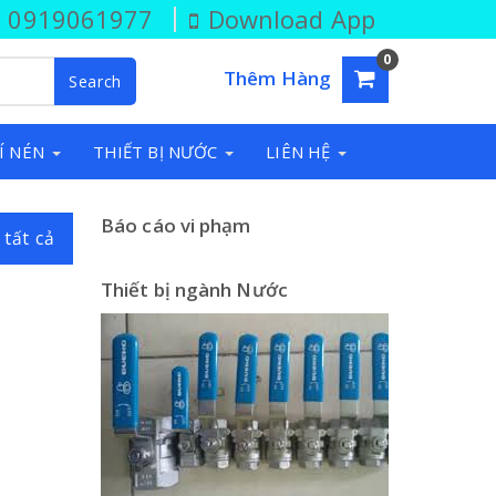
: 0919061977
Download App
0
Thêm Hàng
Search
Í NÉN
THIẾT BỊ NƯỚC
LIÊN HỆ
Báo cáo vi phạm
 tất cả
Thiết bị ngành Nước